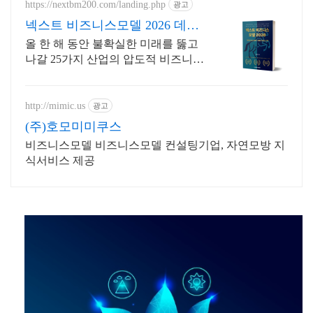
https://nextbm200.com/landing.php
광고
넥스트 비즈니스모델 2026 데이
터가 말하는 미래 시장
올 한 해 동안 불확실한 미래를 뚫고
나갈 25가지 산업의 압도적 비즈니스
전략서 2026년, 남들이 '전망'할 때 당
신은 '설계'하십시오.
http://mimic.us
광고
(주)호모미미쿠스
비즈니스모델 비즈니스모델 컨설팅기업, 자연모방 지
식서비스 제공